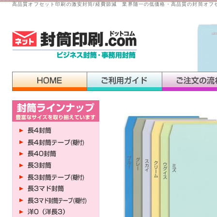
高品質オフセット印刷の激安封筒/経費節減 業界随一の低価格・高品質の封筒オフ