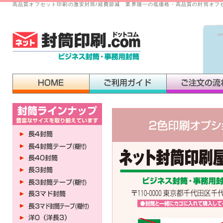
高品質オフセット印刷の激安封筒/経費節減 業界随一の低価格・高品質の封筒オフ