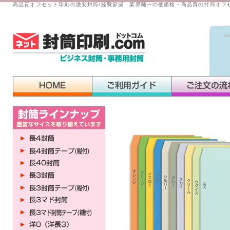
高品質オフセット印刷の激安封筒/経費節減 業界随一の低価格・高品質の封筒オフ