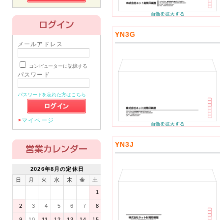
YN3G
メールアドレス
コンピューターに記憶する
パスワード
パスワードを忘れた方はこちら
>
マイページ
YN3J
2026年8月の定休日
日
月
火
水
木
金
土
1
2
3
4
5
6
7
8
9
10
11
12
13
14
15