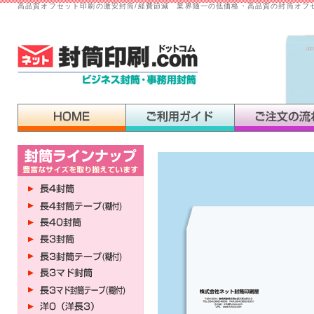
高品質オフセット印刷の激安封筒/経費節減 業界随一の低価格・高品質の封筒オフ