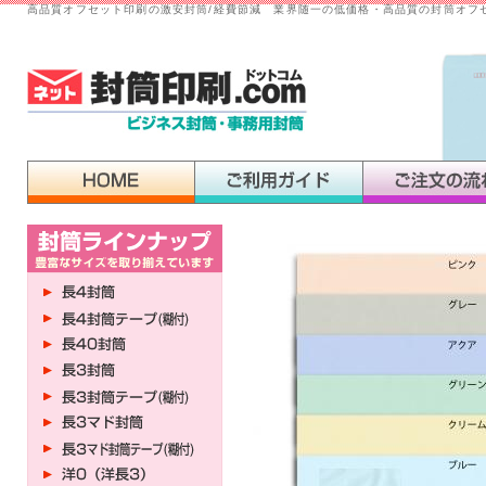
高品質オフセット印刷の激安封筒/経費節減 業界随一の低価格・高品質の封筒オフ