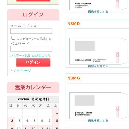
N3MD
メールアドレス
コンピューターに記憶する
パスワード
パスワードを忘れた方はこちら
>
マイページ
N3MG
2026年8月の定休日
日
月
火
水
木
金
土
1
2
3
4
5
6
7
8
9
10
11
12
13
14
15