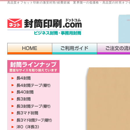
高品質オフセット印刷の激安封筒/経費節減 業界随一の低価格・高品質の封筒オフ